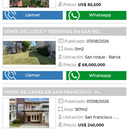
Precio:
US$ 85,500
Llamar
Whatsapp
VENTA DE LOTES Y TERRENOS EN SAN ROQUE - BARVA
Publicado:
07/08/2026
Área:
0m2
Ubicación:
San roque - Barva
Precio:
₡ 68,000,000
Llamar
Whatsapp
VENTA DE CASAS EN SAN FRANCISCO - HEREDIA
Publicado:
07/08/2026
Área:
187m2
Ubicación:
San francisco - Heredia
Precio:
US$ 240,000