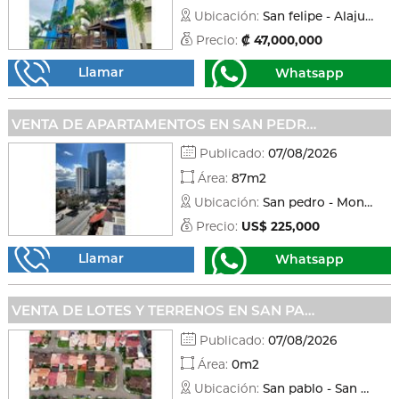
Ubicación:
San felipe - Alajuelita
Precio:
₡ 47,000,000
Llamar
Whatsapp
VENTA DE APARTAMENTOS EN SAN PEDRO - MONTES DE OCA
Publicado:
07/08/2026
Área:
87m2
Ubicación:
San pedro - Montes de oca
Precio:
US$ 225,000
Llamar
Whatsapp
VENTA DE LOTES Y TERRENOS EN SAN PABLO - SAN PABLO
Publicado:
07/08/2026
Área:
0m2
Ubicación:
San pablo - San pablo