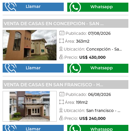
Llamar
Whatsapp
VENTA DE CASAS EN CONCEPCIÓN - SAN RAFAEL
Publicado:
07/08/2026
Área:
363m2
Ubicación:
Concepción - San rafael
Precio:
US$ 430,000
Llamar
Whatsapp
VENTA DE CASAS EN SAN FRANCISCO - HEREDIA
Publicado:
06/08/2026
Área:
191m2
Ubicación:
San francisco - Heredia
Precio:
US$ 240,000
Llamar
Whatsapp