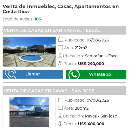
Venta de Inmuebles, Casas, Apartamentos en
Costa Rica
Total de Avisos:
185
VENTA DE CASAS EN SAN RAFAEL - ESCAZÚ
Publicado:
07/08/2026
Área:
212m2
Ubicación:
San rafael - Escazú
Precio:
US$ 240,000
Llamar
Whatsapp
VENTA DE CASAS EN PAVAS - SAN JOSÉ
Publicado:
07/08/2026
Área:
280m2
Ubicación:
Pavas - San josé
Precio:
US$ 400,000