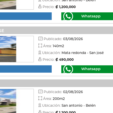
Precio:
₡ 1,200,000
Whatsapp
SÉ
Publicado:
03/08/2026
Área:
140m2
Ubicación:
Mata redonda - San josé
Precio:
₡ 490,000
Whatsapp
Publicado:
02/08/2026
Área:
200m2
Ubicación:
San antonio - Belén
Precio:
₡ 1,200,000