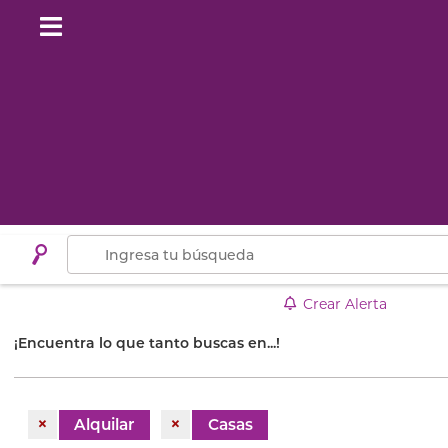
Crear Alerta
¡Encuentra lo que tanto buscas en...!
×
×
Alquilar
Casas