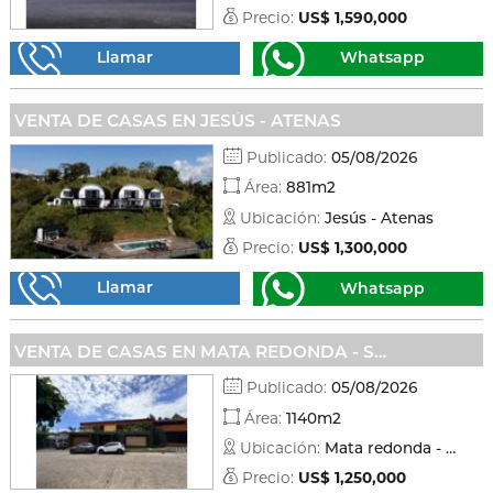
Precio:
US$ 1,590,000
Llamar
Whatsapp
VENTA DE CASAS EN JESÚS - ATENAS
Publicado:
05/08/2026
Área:
881m2
Ubicación:
Jesús - Atenas
Precio:
US$ 1,300,000
Llamar
Whatsapp
VENTA DE CASAS EN MATA REDONDA - SAN JOSÉ
Publicado:
05/08/2026
Área:
1140m2
Ubicación:
Mata redonda - San josé
Precio:
US$ 1,250,000