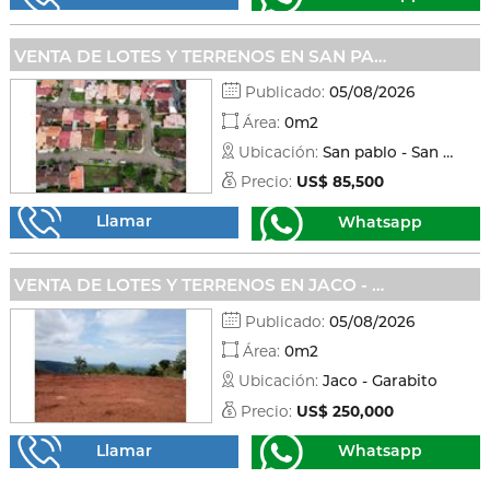
VENTA DE LOTES Y TERRENOS EN SAN PABLO - SAN PABLO
Publicado:
05/08/2026
Área:
0m2
Ubicación:
San pablo - San pablo
Precio:
US$ 85,500
Llamar
Whatsapp
VENTA DE LOTES Y TERRENOS EN JACO - GARABITO
Publicado:
05/08/2026
Área:
0m2
Ubicación:
Jaco - Garabito
Precio:
US$ 250,000
Llamar
Whatsapp