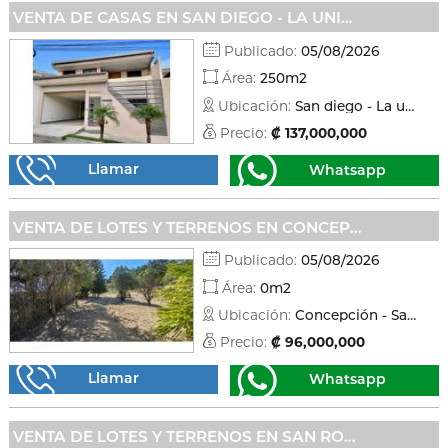
VENTA DE CASAS EN SAN DIEGO - LA UNIÓN
Publicado:
05/08/2026
Área:
250m2
Ubicación:
San diego - La unión
Precio:
₡ 137,000,000
Llamar
Whatsapp
VENTA DE LOTES Y TERRENOS EN CONCEPCIÓN - SAN RAFAEL
Publicado:
05/08/2026
Área:
0m2
Ubicación:
Concepción - San rafael
Precio:
₡ 96,000,000
Llamar
Whatsapp
VENTA DE LOTES Y TERRENOS EN SAN ROQUE - BARVA