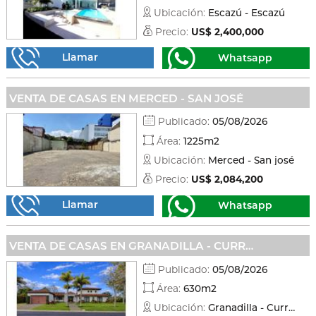
Ubicación:
Escazú - Escazú
Precio:
US$ 2,400,000
Llamar
Whatsapp
VENTA DE CASAS EN MERCED - SAN JOSÉ
Publicado:
05/08/2026
Área:
1225m2
Ubicación:
Merced - San josé
Precio:
US$ 2,084,200
Llamar
Whatsapp
VENTA DE CASAS EN GRANADILLA - CURRIDABAT
Publicado:
05/08/2026
Área:
630m2
Ubicación:
Granadilla - Curridabat