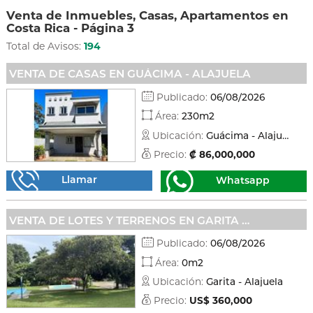
Venta de Inmuebles, Casas, Apartamentos en
Costa Rica - Página 3
Total de Avisos:
194
VENTA DE CASAS EN GUÁCIMA - ALAJUELA
Publicado:
06/08/2026
Área:
230m2
Ubicación:
Guácima - Alajuela
Precio:
₡ 86,000,000
Llamar
Whatsapp
VENTA DE LOTES Y TERRENOS EN GARITA - ALAJUELA
Publicado:
06/08/2026
Área:
0m2
Ubicación:
Garita - Alajuela
Precio:
US$ 360,000