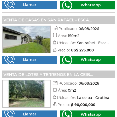
Llamar
Whatsapp
VENTA DE CASAS EN SAN RAFAEL - ESCAZÚ
Publicado:
06/08/2026
Área:
150m2
Ubicación:
San rafael - Escazú
Precio:
US$ 275,000
Llamar
Whatsapp
VENTA DE LOTES Y TERRENOS EN LA CEIBA - OROTINA
Publicado:
06/08/2026
Área:
0m2
Ubicación:
La ceiba - Orotina
Precio:
₡ 90,000,000
Llamar
Whatsapp