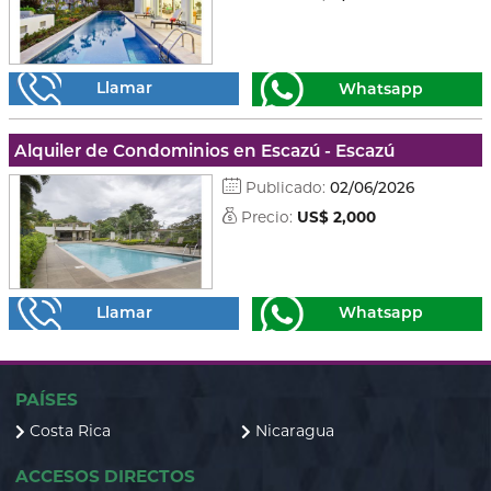
Llamar
Whatsapp
Alquiler de Condominios en Escazú - Escazú
Publicado:
02/06/2026
Precio:
US$ 2,000
Llamar
Whatsapp
PAÍSES
Costa Rica
Nicaragua
ACCESOS DIRECTOS