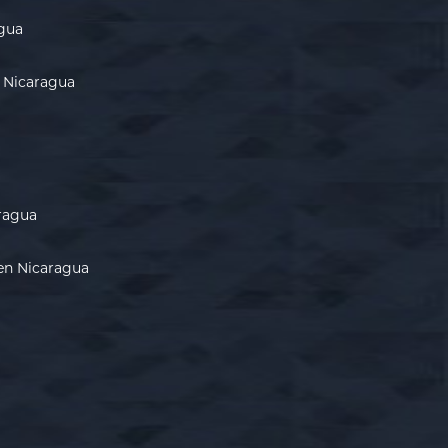
gua
n Nicaragua
ragua
 en Nicaragua
a